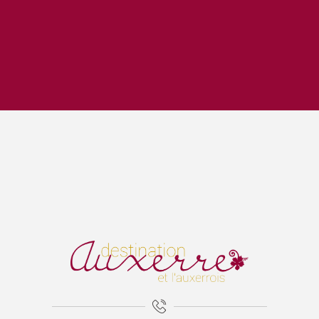
Trois Petits Tours et puis Dansons !
Exposition "Avec le vin comme complice" et "La nature est bel
Spectacle de la cie Bassa Toscana
Lézards des arts
Aux'Arts 68 présente Malo. A - Vernissage et Exposition
La Cathédrale Saint-Etienne et sa crypte
Expositions Chapelle d'Avigneau - Escamps
ÉNIGME EN FAMILLE | DÉCOUVREZ AUXERRE !
Exposition Raymond RIOTTE
Balade gourmande | Vélo & Saveurs | 7 produits régionaux
Exposition « La mer est ton miroir »
Exposition Sculptures au jardin