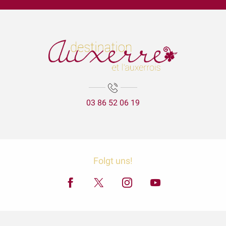
Visite Flash du mois d’août : La création du parc de l'Arbre Sec
Garçon, la note ! Jooq - Jazz fusion
Lézards des arts
Aux'Arts 68 présente Malo. A - Vernissage et Exposition
Les secrets de lAtlantide
La visite aux lanternes
La Cathédrale Saint-Etienne et sa crypte
03 86 52 06 19
Expositions Chapelle d'Avigneau - Escamps
Exposition Raymond RIOTTE
Balade gourmande | Vélo & Saveurs | 7 produits régionaux
ÉNIGME EN FAMILLE | DÉCOUVREZ AUXERRE !
Exposition « La mer est ton miroir »
Folgt uns!