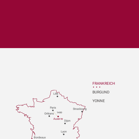
x favoris
FRANKREICH
BURGUND
Lille
YONNE
P
aris
Strasbou
r
g
1H30
Orléans
Au
x
er
r
e
Dijon
L
y
on
Bo
r
deaux