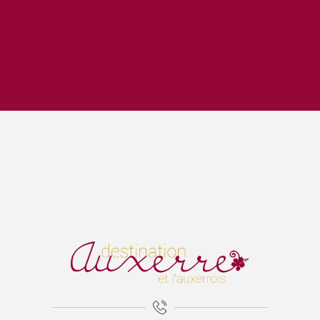
Bibli en balade - parc de l'Arboretum (Auxerre)
Lézards des arts
Escape Game 1955
La Cathédrale Saint-Etienne et sa crypte
Expositions Chapelle d'Avigneau - Escamps
Exposition Raymond RIOTTE
ÉNIGME EN FAMILLE | DÉCOUVREZ AUXERRE !
Balade gourmande | Vélo & Saveurs | 7 produits régionaux
Exposition « La mer est ton miroir »
Exposition Sculptures au jardin
Marguerite - les petites vaches de Belin
Visite guidée - La tour de l'horloge