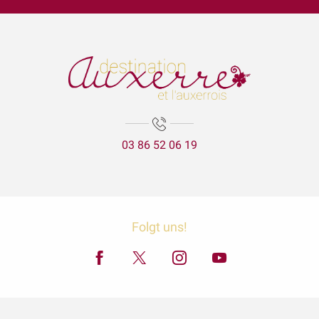
Garçon, la note ! Beija flor - Bossa
Même ton patrimoine (Jacques-Lacarrière)
Exposition "Avec le vin comme complice" et "La nature est bel
Lézards des arts
Aux'Arts 68 présente Malo. A - Vernissage et Exposition
La Cathédrale Saint-Etienne et sa crypte
Expositions Chapelle d'Avigneau - Escamps
03 86 52 06 19
ÉNIGME EN FAMILLE | DÉCOUVREZ AUXERRE !
Exposition Raymond RIOTTE
Balade gourmande | Vélo & Saveurs | 7 produits régionaux
Exposition « La mer est ton miroir »
Exposition Sculptures au jardin
Folgt uns!