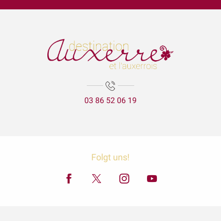
Exposition "Avec le vin comme complice" et "La nature est bel
Trois Petits Tours et puis Dansons !
Spectacle de la cie Bassa Toscana
Lézards des arts
Aux'Arts 68 présente Malo. A - Vernissage et Exposition
La Cathédrale Saint-Etienne et sa crypte
Expositions Chapelle d'Avigneau - Escamps
03 86 52 06 19
Balade gourmande | Vélo & Saveurs | 7 produits régionaux
Exposition Raymond RIOTTE
ÉNIGME EN FAMILLE | DÉCOUVREZ AUXERRE !
Exposition « La mer est ton miroir »
Exposition Sculptures au jardin
Folgt uns!