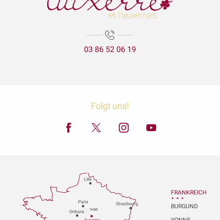
03 86 52 06 19
Folgt uns!
Lille
FRANKREICH
P
aris
Strasbou
r
g
BURGUND
1H30
Orléans
YONNE
Au
x
er
r
e