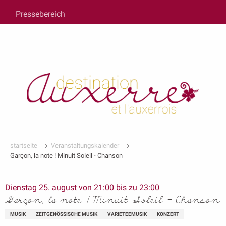
au
Pressebereich
contenu
principal
startseite
Veranstaltungskalender
Garçon, la note ! Minuit Soleil - Chanson
Dienstag 25. august von 21:00 bis zu 23:00
Garçon, la note ! Minuit Soleil - Chanson
MUSIK
ZEITGENÖSSISCHE MUSIK
VARIETEEMUSIK
KONZERT