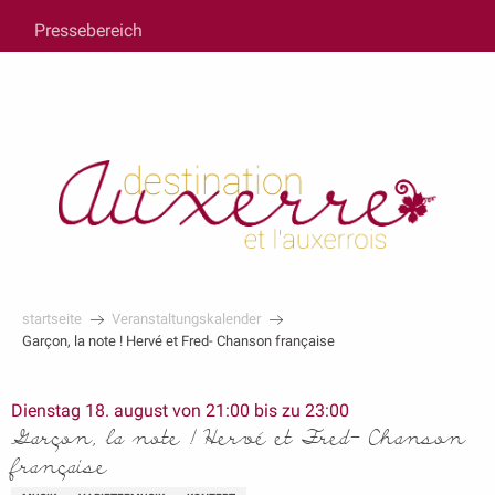
au
Pressebereich
contenu
principal
startseite
Veranstaltungskalender
Garçon, la note ! Hervé et Fred- Chanson française
Dienstag 18. august von 21:00 bis zu 23:00
Garçon, la note ! Hervé et Fred- Chanson
française