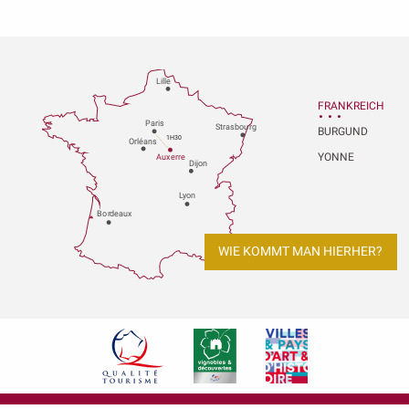
Lille
FRANKREICH
P
aris
Strasbou
r
g
BURGUND
1H30
Orléans
YONNE
Au
x
er
r
e
Dijon
L
y
on
Bo
r
deaux
WIE KOMMT MAN HIERHER?