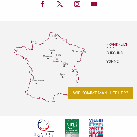
Lille
FRANKREICH
P
aris
Strasbou
r
g
BURGUND
1H30
Orléans
YONNE
Au
x
er
r
e
Dijon
L
y
on
Bo
r
deaux
WIE KOMMT MAN HIERHER?