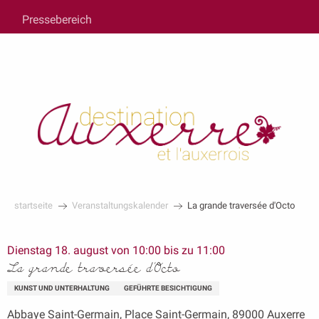
au
Pressebereich
contenu
principal
startseite
Veranstaltungskalender
La grande traversée d'Octo
Dienstag 18. august von 10:00 bis zu 11:00
La grande traversée d'Octo
KUNST UND UNTERHALTUNG
GEFÜHRTE BESICHTIGUNG
Abbaye Saint-Germain, Place Saint-Germain, 89000 Auxerre