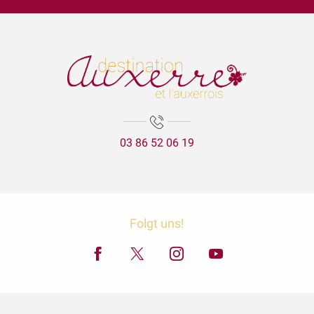
Garçon, la note ! Jooq - Jazz fusion
Visite Flash du mois d’août : La création du parc de l'Arbre Sec
Lézards des arts
Aux'Arts 68 présente Malo. A - Vernissage et Exposition
La visite aux lanternes
Les secrets de lAtlantide
La Cathédrale Saint-Etienne et sa crypte
03 86 52 06 19
Expositions Chapelle d'Avigneau - Escamps
Balade gourmande | Vélo & Saveurs | 7 produits régionaux
ÉNIGME EN FAMILLE | DÉCOUVREZ AUXERRE !
Exposition Raymond RIOTTE
Exposition « La mer est ton miroir »
Folgt uns!