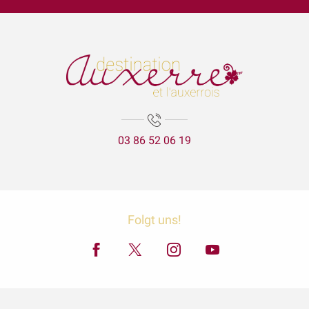
Bibli en balade - parc de l'Arboretum (Auxerre)
Lézards des arts
Escape Game 1955
La Cathédrale Saint-Etienne et sa crypte
Expositions Chapelle d'Avigneau - Escamps
Exposition Raymond RIOTTE
ÉNIGME EN FAMILLE | DÉCOUVREZ AUXERRE !
03 86 52 06 19
Balade gourmande | Vélo & Saveurs | 7 produits régionaux
Exposition « La mer est ton miroir »
Exposition Sculptures au jardin
Marguerite - les petites vaches de Belin
Visite guidée - La tour de l'horloge
Folgt uns!