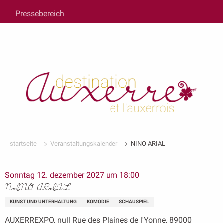
au
Pressebereich
contenu
principal
startseite
Veranstaltungskalender
NINO ARIAL
Sonntag 12. dezember 2027 um 18:00
NINO ARIAL
KUNST UND UNTERHALTUNG
KOMÖDIE
SCHAUSPIEL
AUXERREXPO, null Rue des Plaines de l'Yonne, 89000