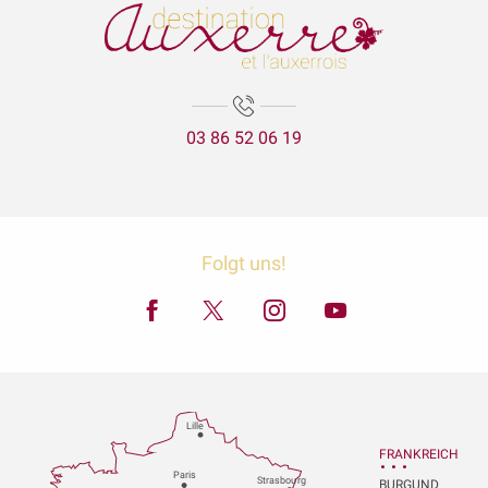
03 86 52 06 19
Folgt uns!
Lille
FRANKREICH
P
aris
Strasbou
r
g
BURGUND