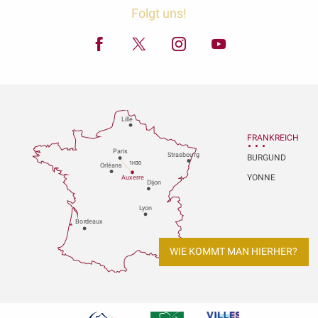
Folgt uns!
Lille
FRANKREICH
P
aris
Strasbou
r
g
BURGUND
1H30
Orléans
YONNE
Au
x
er
r
e
Dijon
L
y
on
Bo
r
deaux
WIE KOMMT MAN HIERHER?