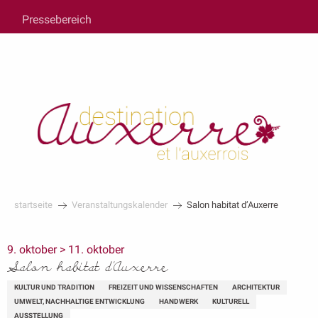
au
Pressebereich
contenu
principal
startseite
Veranstaltungskalender
Salon habitat d’Auxerre
9. oktober > 11. oktober
Salon habitat d’Auxerre
KULTUR UND TRADITION
FREIZEIT UND WISSENSCHAFTEN
ARCHITEKTUR
UMWELT, NACHHALTIGE ENTWICKLUNG
HANDWERK
KULTURELL
AUSSTELLUNG