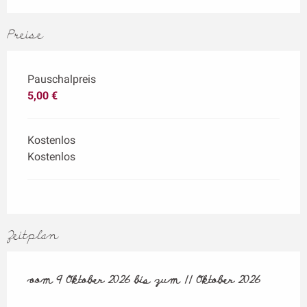
Preise
Pauschalpreis
5,00 €
Kostenlos
Kostenlos
Zeitplan
vom
vom
9 Oktober 2026
9 Oktober 2026
bis zum
bis zum
11 Oktober 2026
11 Oktober 2026