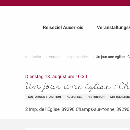
au
contenu
principal
Reiseziel Auxerrois
Veranstaltungs
startseite
Veranstaltungskalender
Un jour une église :
Dienstag 18. august um 10:30
Un jour une église :
KULTUR UND TRADITION
KULTURELL
HISTORISCH
MITTELALTER
2 Imp. de l'Église, 89290 Champs-sur-Yonne, 8929