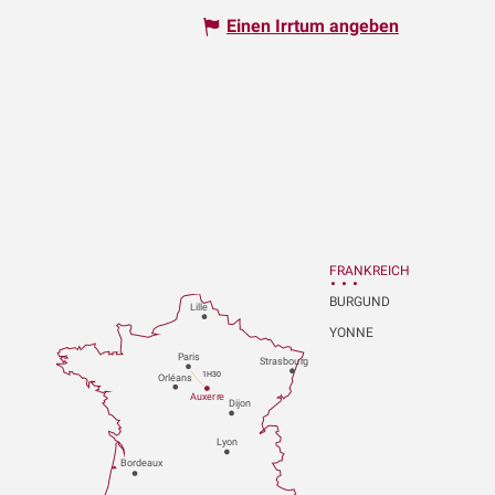
Einen Irrtum angeben
FRANKREICH
BURGUND
Lille
YONNE
P
aris
Strasbou
r
g
1H30
Orléans
Au
x
er
r
e
Dijon
L
y
on
Bo
r
deaux