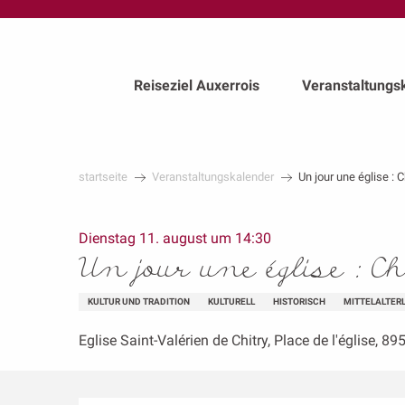
au
contenu
principal
Reiseziel Auxerrois
Veranstaltungs
startseite
Veranstaltungskalender
Un jour une église : C
Dienstag 11. august um 14:30
Un jour une église : Ch
KULTUR UND TRADITION
KULTURELL
HISTORISCH
MITTELALTER
Eglise Saint-Valérien de Chitry, Place de l'église, 89