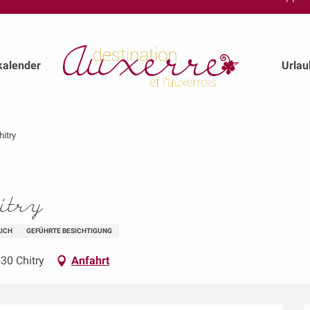
kalender
Urla
hitry
itry
LICH
GEFÜHRTE BESICHTIGUNG
530 Chitry
Anfahrt