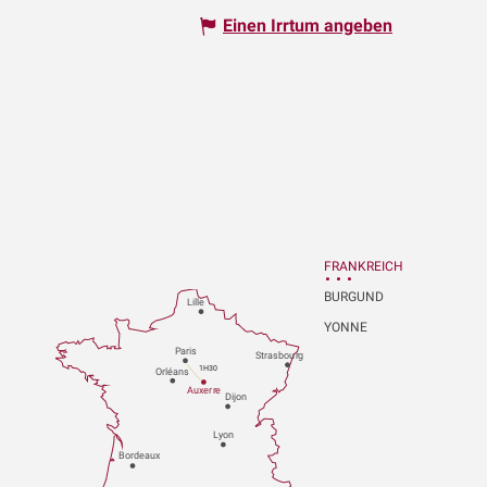
Einen Irrtum angeben
FRANKREICH
BURGUND
Lille
YONNE
P
aris
Strasbou
r
g
1H30
Orléans
Au
x
er
r
e
Dijon
L
y
on
Bo
r
deaux