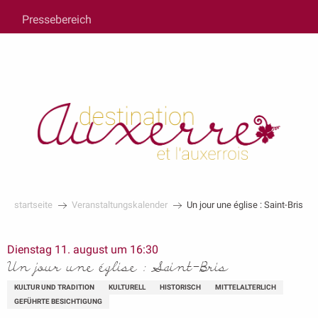
au
Pressebereich
contenu
principal
startseite
Veranstaltungskalender
Un jour une église : Saint-Bris
Dienstag 11. august um 16:30
Un jour une église : Saint-Bris
KULTUR UND TRADITION
KULTURELL
HISTORISCH
MITTELALTERLICH
GEFÜHRTE BESICHTIGUNG