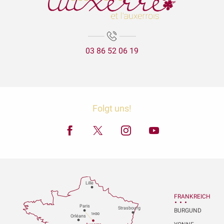
03 86 52 06 19
Folgt uns!
Lille
FRANKREICH
P
aris
Strasbou
r
g
BURGUND
1H30
Orléans
Au
x
er
r
e