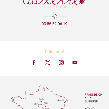
03 86 52 06 19
Folgt uns!
Lille
FRANKREICH
P
aris
Strasbou
r
g
BURGUND
1H30
Orléans
YONNE
Au
x
er
r
e