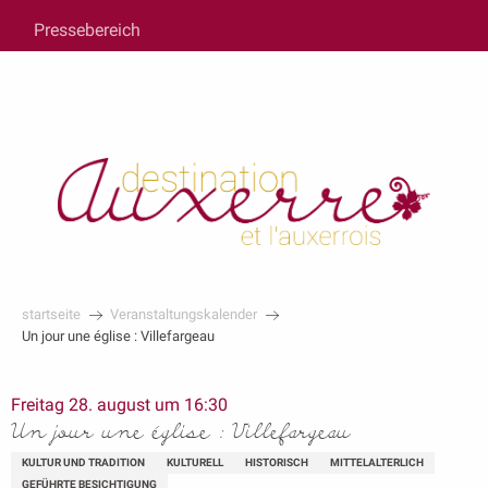
au
Pressebereich
contenu
principal
startseite
Veranstaltungskalender
Un jour une église : Villefargeau
Freitag 28. august um 16:30
Un jour une église : Villefargeau
KULTUR UND TRADITION
KULTURELL
HISTORISCH
MITTELALTERLICH
GEFÜHRTE BESICHTIGUNG