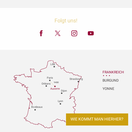
Folgt uns!
Lille
FRANKREICH
P
aris
Strasbou
r
g
BURGUND
1H30
Orléans
YONNE
Au
x
er
r
e
Dijon
L
y
on
Bo
r
deaux
WIE KOMMT MAN HIERHER?