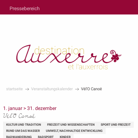
au
Pressebereich
contenu
principal
startseite
Veranstaltungskalender
Vél'O Canoë
1. januar > 31. dezember
Vél'O Canoë
KULTUR UND TRADITION
FREIZEIT UND WISSENSCHAFTEN
SPORT UND FREIZEIT
RUND UM DAS WASSER
UMWELT, NACHHALTIGE ENTWICKLUNG
RADWANDERUNG
RADSPORT
KINDER