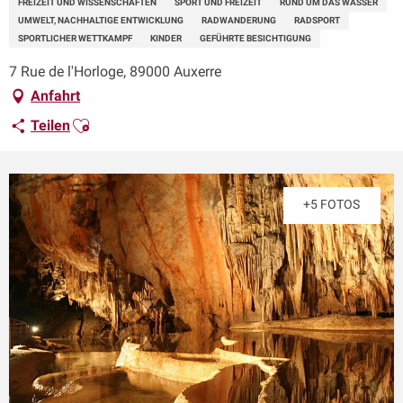
FREIZEIT UND WISSENSCHAFTEN
SPORT UND FREIZEIT
RUND UM DAS WASSER
UMWELT, NACHHALTIGE ENTWICKLUNG
RADWANDERUNG
RADSPORT
SPORTLICHER WETTKAMPF
KINDER
GEFÜHRTE BESICHTIGUNG
7 Rue de l'Horloge, 89000 Auxerre
Anfahrt
Ajouter aux favoris
Teilen
+5 FOTOS