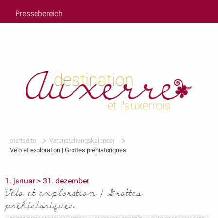
au
Pressebereich
contenu
principal
startseite
Veranstaltungskalender
Vélo et exploration | Grottes préhistoriques
1. januar > 31. dezember
Vélo et exploration | Grottes
préhistoriques