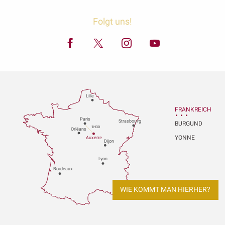
Folgt uns!
Lille
FRANKREICH
P
aris
Strasbou
r
g
BURGUND
1H30
Orléans
YONNE
Au
x
er
r
e
Dijon
L
y
on
Bo
r
deaux
WIE KOMMT MAN HIERHER?