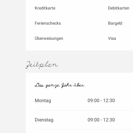
Kreditkarte
Debitkarten
Ferienschecks
Bargeld
Überweisungen
Visa
Zeitplan
Das ganze Jahr über
Das ganze Jahr über
Montag
09:00 - 12:30
Dienstag
09:00 - 12:30