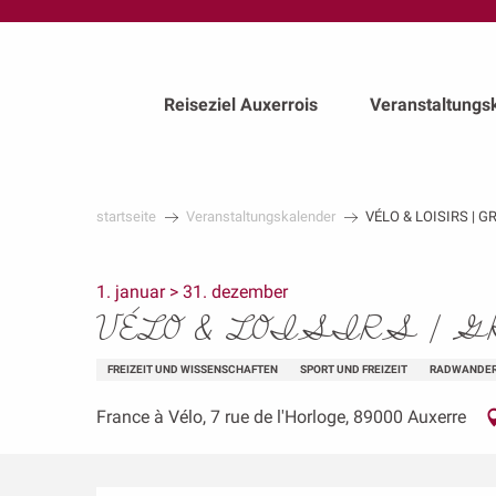
au
contenu
principal
Reiseziel Auxerrois
Veranstaltungs
startseite
Veranstaltungskalender
VÉLO & LOISIRS | 
1. januar > 31. dezember
VÉLO & LOISIRS | G
FREIZEIT UND WISSENSCHAFTEN
SPORT UND FREIZEIT
RADWANDE
France à Vélo, 7 rue de l'Horloge, 89000 Auxerre