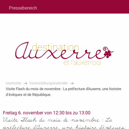
au
Pressebereich
contenu
principal
startseite
Veranstaltungskalender
Visite Flash du mois de novembre : La préfecture d'Auxerre, une histoire
d’évêques et de République.
Freitag 6. november von 12:30 bis zu 13:00
Visite Flash du mois de novembre : La
préfecture d'Auxerre, une histoire d’évêques