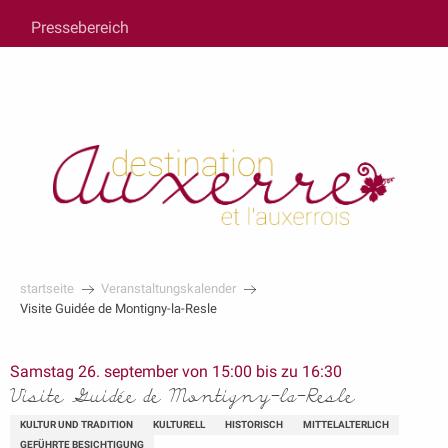
au
Pressebereich
contenu
principal
startseite
Veranstaltungskalender
Visite Guidée de Montigny-la-Resle
Samstag 26. september von 15:00 bis zu 16:30
Visite Guidée de Montigny-la-Resle
KULTUR UND TRADITION
KULTURELL
HISTORISCH
MITTELALTERLICH
GEFÜHRTE BESICHTIGUNG