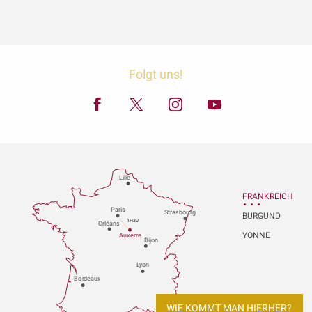
Folgt uns!
Lille
FRANKREICH
P
aris
Strasbou
r
g
BURGUND
1H30
Orléans
YONNE
Au
x
er
r
e
Dijon
L
y
on
Bo
r
deaux
WIE KOMMT MAN HIERHER?