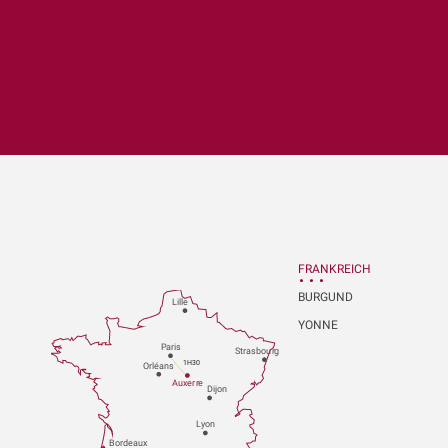
x favoris
FRANKREICH
BURGUND
Lille
YONNE
P
aris
Strasbou
r
g
1H30
Orléans
Au
x
er
r
e
Dijon
L
y
on
Bo
r
deaux