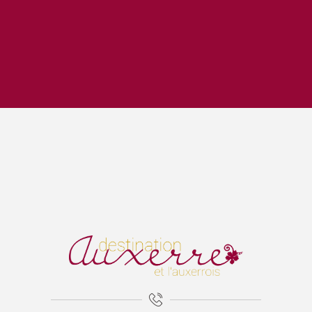
Bibli en balade - parc de l'Arboretum (Auxerre)
Lézards des arts
Escape Game 1955
La Cathédrale Saint-Etienne et sa crypte
Expositions Chapelle d'Avigneau - Escamps
Exposition Raymond RIOTTE
ÉNIGME EN FAMILLE | DÉCOUVREZ AUXERRE !
Balade gourmande | Vélo & Saveurs | 7 produits régionaux
Exposition « La mer est ton miroir »
Exposition Sculptures au jardin
Marguerite - les petites vaches de Belin
Visite guidée - La tour de l'horloge