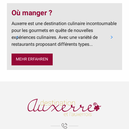
Où manger ?
Auxerre est une destination culinaire incontournable
V
pour les gourmets en quête de nouvelles
B
expériences culinaires. Avec une variété de
e
restaurants proposant différents types...
b
MEHR ERFAHREN