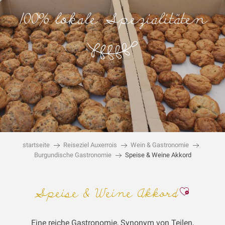
100% lokale Spezialitäten
startseite
Reiseziel Auxerrois
Wein & Gastronomie
Burgundische Gastronomie
Speise & Weine Akkord
Ajouter
Speise & Weine Akkord
Eine reiche Gastronomie, Synonym von Teilen,