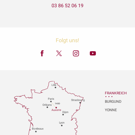
03 86 52 06 19
Folgt uns!
Lille
FRANKREICH
P
aris
Strasbou
r
g
BURGUND
1H30
Orléans
YONNE
Au
x
er
r
e
Dijon
L
y
on
Bo
r
deaux