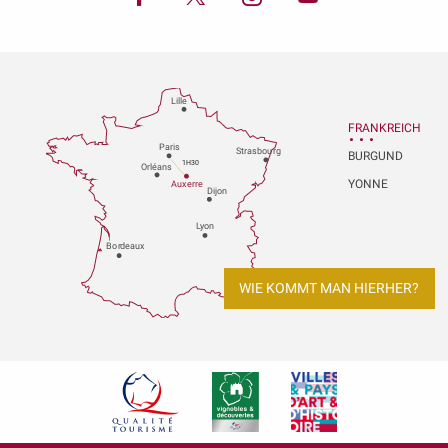
Lille
FRANKREICH
P
aris
Strasbou
r
g
BURGUND
1H30
Orléans
YONNE
Au
x
er
r
e
Dijon
L
y
on
Bo
r
deaux
WIE KOMMT MAN HIERHER?