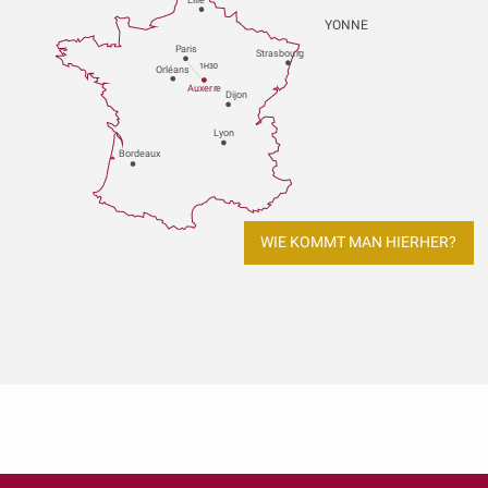
Lille
YONNE
P
aris
Strasbou
r
g
1H30
Orléans
Au
x
er
r
e
Dijon
L
y
on
Bo
r
deaux
WIE KOMMT MAN HIERHER?