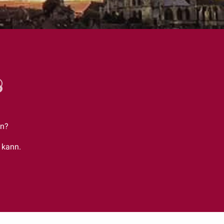
jouter aux favoris
en?
 kann.