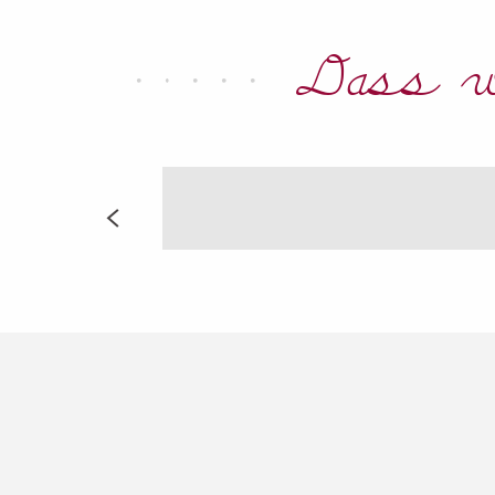
Cathédrale Saint-Etienne
Salle d'Eckmühl
Dass w
Musée Leblanc-Duvernoy
Muséum d'Auxerre
Caves Bailly-Lapierre
Musée Pierre Merlier
Site Archéologique d'Escolives
Bowling O'Strike